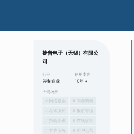
捷普电子（无锡）有限公
司
行业
使用麦客
制造业
10
年 +
关键场景
# 网络投票
# 问卷调研
# 考试测评
# 报名管理
# 招聘培训
# 在线收款
# 客户服务
# 用户运营