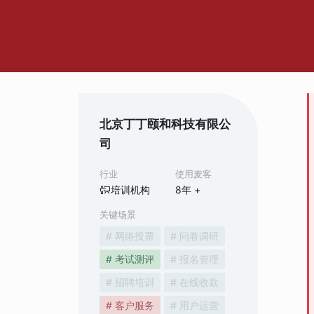
北京丁丁颐和科技有限公
司
行业
使用麦客
培训机构
8
年 +
关键场景
# 网络投票
# 问卷调研
# 考试测评
# 报名管理
# 招聘培训
# 在线收款
# 客户服务
# 用户运营